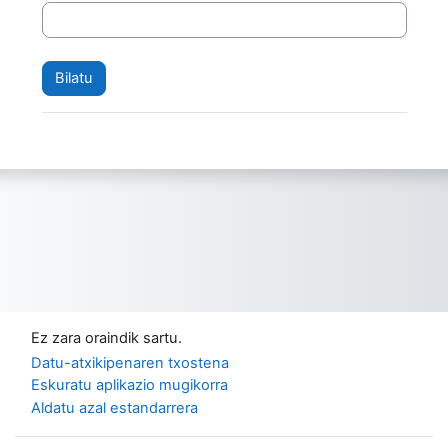
Ez zara oraindik sartu.
Datu-atxikipenaren txostena
Eskuratu aplikazio mugikorra
Aldatu azal estandarrera